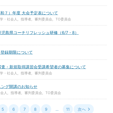
（令和７）年度 大会予定表について
学・社会人
指導者
審判委員会
TO委員会
児島県コーチリフレッシュ研修（6/7・8）
と登録期限について
格審査・新規取得講習会受講希望者の募集について
学・社会人
指導者
審判委員会
ニング開講のお知らせ
社会人
指導者
審判委員会
TO委員会
5
6
7
8
9
...
11
次へ