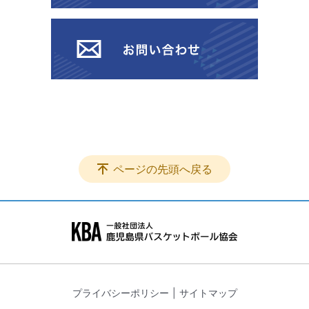
ページの先頭へ戻る
プライバシーポリシー
サイトマップ