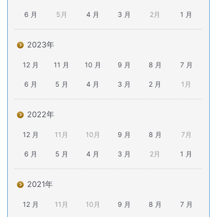
6 月
5月
4 月
3 月
2月
1 月
2023年
12 月
11 月
10 月
9 月
8 月
7 月
6 月
5 月
4 月
3 月
2 月
1月
2022年
12 月
11月
10月
9 月
8 月
7月
6 月
5 月
4 月
3 月
2月
1 月
2021年
12 月
11月
10月
9 月
8 月
7 月