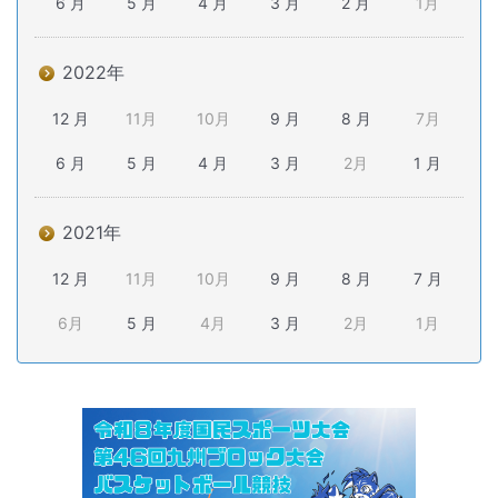
6 月
5 月
4 月
3 月
2 月
1月
2022年
12 月
11月
10月
9 月
8 月
7月
6 月
5 月
4 月
3 月
2月
1 月
2021年
12 月
11月
10月
9 月
8 月
7 月
6月
5 月
4月
3 月
2月
1月