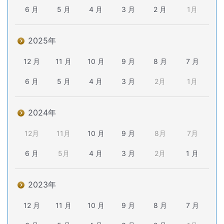
6 月
5 月
4 月
3 月
2 月
1月
2025年
12 月
11 月
10 月
9 月
8 月
7 月
6 月
5 月
4 月
3 月
2月
1月
2024年
12月
11月
10 月
9 月
8月
7月
6 月
5月
4 月
3 月
2月
1 月
2023年
12 月
11 月
10 月
9 月
8 月
7 月