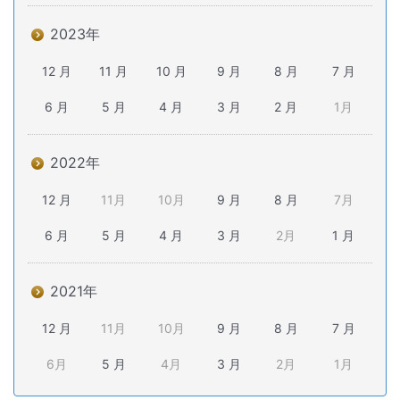
2023年
12 月
11 月
10 月
9 月
8 月
7 月
6 月
5 月
4 月
3 月
2 月
1月
2022年
12 月
11月
10月
9 月
8 月
7月
6 月
5 月
4 月
3 月
2月
1 月
2021年
12 月
11月
10月
9 月
8 月
7 月
6月
5 月
4月
3 月
2月
1月