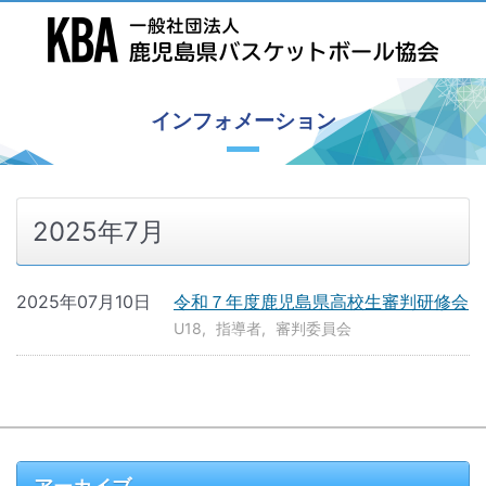
インフォメーション
2025年7月
2025年07月10日
令和７年度鹿児島県高校生審判研修会
U18
指導者
審判委員会