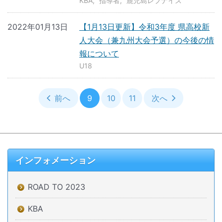
KBA
指導者
鹿児島レブナイズ
2022年01月13日
【1月13日更新】令和3年度 県高校新
人大会（兼九州大会予選）の今後の情
報について
U18
前へ
9
10
11
次へ
インフォメーション
ROAD TO 2023
KBA