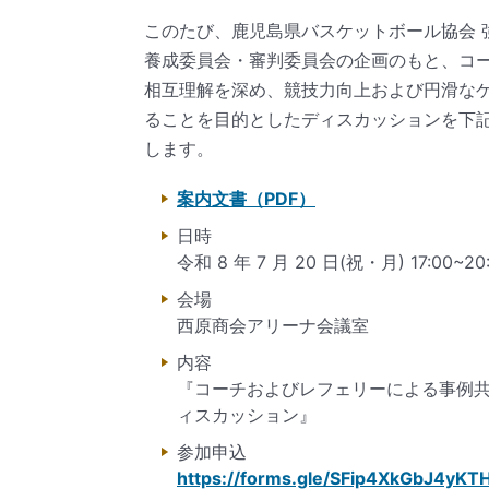
このたび、鹿児島県バスケットボール協会 
養成委員会・審判委員会の企画のもと、コ
相互理解を深め、競技力向上および円滑な
ることを目的としたディスカッションを下
します。
案内文書（PDF）
日時
令和 8 年 7 月 20 日(祝・月) 17:00~20
会場
西原商会アリーナ会議室
内容
『コーチおよびレフェリーによる事例
ィスカッション』
参加申込
https://forms.gle/SFip4XkGbJ4yKT