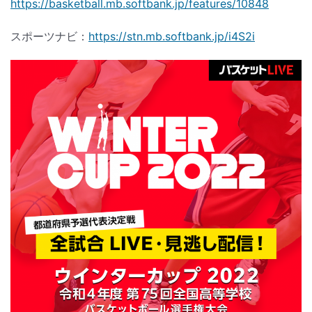
https://basketball.mb.softbank.jp/features/10848
スポーツナビ：
https://stn.mb.softbank.jp/i4S2i