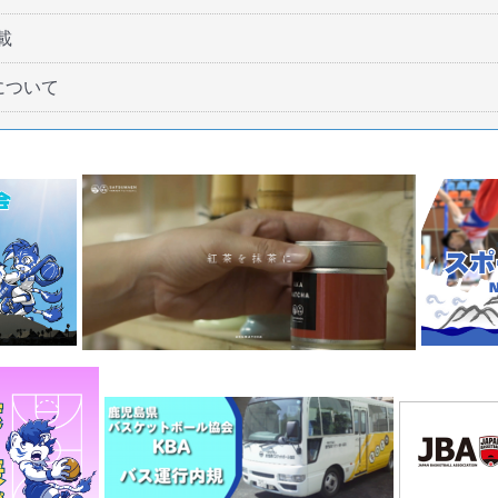
載
について