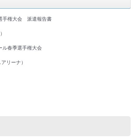
選⼿権⼤会 派遣報告書
日）
ール春季選⼿権⼤会
スアリーナ）