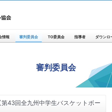
会情報
審判委員会
TO委員会
指導者
ダウンロ
審判委員会
書【第43回全九州中学⽣バスケットボー