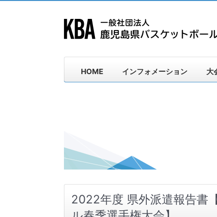
HOME
インフォメーション
大
2022年度 県外派遣報告
ル春季選⼿権⼤会】