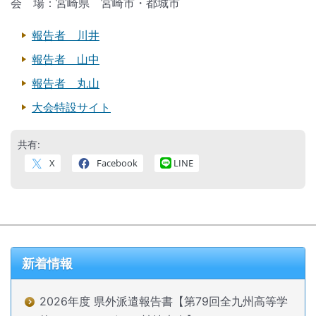
会 場：宮崎県 宮崎市・都城市
報告者 川井
報告者 山中
報告者 丸山
大会特設サイト
共有:
X
Facebook
LINE
新着情報
2026年度 県外派遣報告書【第79回全九州高等学