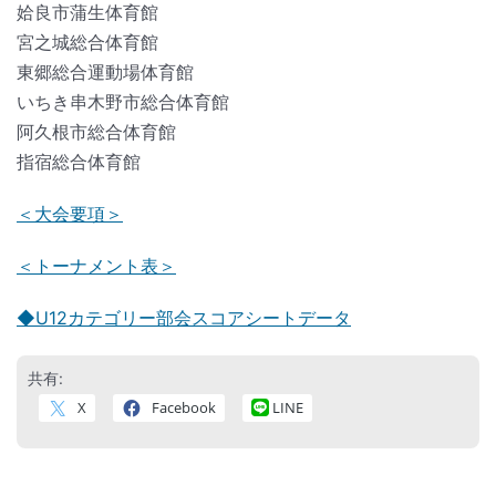
姶良市蒲生体育館
宮之城総合体育館
東郷総合運動場体育館
いちき串木野市総合体育館
阿久根市総合体育館
指宿総合体育館
＜大会要項＞
＜トーナメント表＞
◆U12カテゴリー部会スコアシートデータ
共有:
X
Facebook
LINE